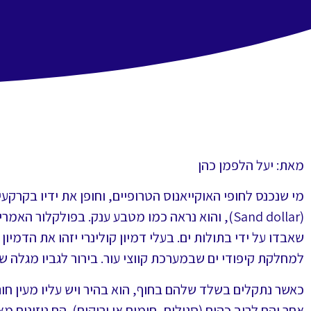
מאת: יעל הלפמן כהן
מי שנכנס לחופי האוקייאנוס הטרופיים, וחופן את ידיו בקרקעי
(Sand dollar), והוא נראה כמו מטבע ענק. בפולקלור
שאבדו על ידי בתולות ים. בעלי דמיון קולינרי יזהו את הדמיון ד
למחלקת קיפודי ים שבמערכת קווצי עור. בירור לגביו מגלה 
כאשר נתקלים בשלד שלהם בחוף, הוא בהיר ויש עליו מעין 
אחר והם לרוב כהים (סגולים, חומים או ירוקים). הם ניזונים מ