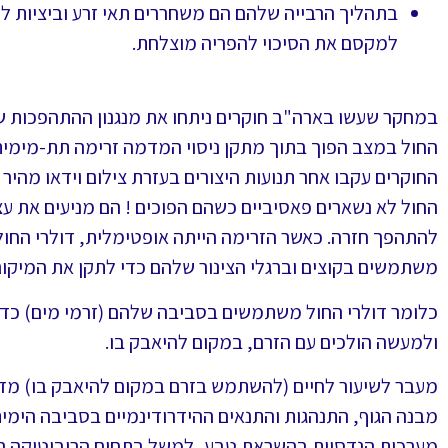
בתהליך הרבייה שלהם הם משחררים תאי זרע וביציות למי
למקסם את הסיכוי להפריה מוצלחת.
במחקר שעשו בארה"ב חוקרים ניתחו את מנגנון ההתהפכות של 
החול במצב הפוך בתוך מתקן ניסוי המדמה זרימה תת-מימית, 
החוקרים עקבו אחר תנועות היצורים בעזרת צילום וידאו מהיר
החול לא נשארים פאסיביים כשהם הפוכים ! הם מניעים את עצ
להתהפך חזרה. כאשר הזרימה הייתה אופטימלית, דולרי החול
משתמשים בקוצים וברגלי הצינור שלהם כדי לתקן את המיקו
כלומר דולרי החול משתמשים בסביבה שלהם (זרמי מים) כדי
ולמעשה הולכים עם הזרם, במקום להיאבק בו.
מעבר לשיעור לחיים (להשתמש בזרם במקום להיאבק בו) מדוב
מבנה הגוף, התנהגות והתנאים ההידרודינמיים בסביבה הימית.
מערכות הנדסיות בהשראת טבע, למשל בתחום הרובוטיקה הת