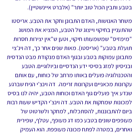
בטבע ותבין הכול טוב יותר" (אלברט איינשטיין).
משחר האנושות, האדם התבונן וחקר את הטבע. אריסטו
שהתעניין בחיקוי וייצוג של הטבע, המציא את המושג
"מימזיס" שמשמעותו חיקוי, וטען ש"אין יצירות חסרות
תועלת בטבע" (אריסטו). מאות שנים אחר כך, דה וינ'צי
מתבונן עמוקות בטבע ובגוף האדם מנקודת מבט הנדסית
ובניסיון למזג בסיסי ידע הנדסיים וביולוגיים. הטבע
והטכנולוגיה פועלים באותו מרחב של כוחות, עם אותם
עקרונות מכאניים ועקרונות זרימה. דה וינצ'י הניח שברגע
שנדע איך פועלים גוף האדם וכוחות הטבע, יהיה לנו בסיס
למכונות שמחקות את הטבע. דה וינצ'י הקדיש שעות רבות
ביום להתבוננות, להסתכלות, למחקר ולשרטוט של
מעופפים שונים בטבע כמו דג מעופף, עטלף, שפירית
ואחרים, במטרה לפתח מכונה מעופפת. הוא העמיק