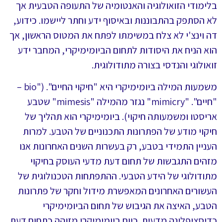
בלימודי הזואולוגיה והאנטומיה של התעופה הטבעית אך
לא הסתפק בהתבוננות ובאיסוף ידע וחתר ליישמו. כידוע,
דה וינצ'י לא צלח במשימתו לפתח את המטוס הראשון, אך
הוא הניח את היסודות לתחום הביומימיקרי, המחבר ידע
זואולוגי והנדסי בצורה מתודולוגית.
משמעות המילה ביומימיקרי היא "חיקוי החיים". ("bio –
"חיים". "mimicry" נגזר מהמילה "mimesis" שטבע
אריסטו ומשמעותה חיקוי). ביומימיקרי הוא תהליך של
חיקוי מודע של הפתרונות התכנוניים של הטבע. למרות
העניין התמידי בטבע, רק בעשרות השנים האחרונות אנו
מזהים התגבשות של תחום דעת מדעי העוסק בחיקוי
מתודולוגי של הידע הטבעי. ההתפתחות הטכנולוגית של
העשורים האחרונים המאפשרת מידול וחקר של פתרונות
הטבע, האיצה את הגיבוש של תחום הביומימיקרי
כדיסציפלינה מדעית. כיום ביומימיקרי מזוהה כתחום דעת