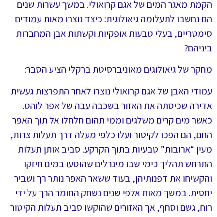
הקמת מאגר המים של אגם קרואולי. במשך עשרות שנים
הם נחשבו לתעלומה גיאולוגית: כיצד נוצרו מאות עמודים
סימטריים, בעלי טבעות אופקיות וקשתות אבן המחברות
ביניהם?
מחקר של גיאולוגים מאוניברסיטת ברקלי הציע הסבר:
עמודי האבן של אגם קרואולי נוצרו לאחר התפרצות געשית
אדירה שכיסתה את האזור בשכבה עבה של אפר לוהט.
כאשר מים קרים משלגים וממי תהום חלחלו אל תוך האפר
החם, הם הפכו לקיטור ועלו כלפי מעלה דרך תעלות צרות,
מעין “ארובות” טבעיות בתוך הקרקע. סביב אותן תעלות
התרחש תהליך כימי שבו מינרלים שהוסעו במים חיזקו
והקשיחו את דפנותיהן, בעוד ששאר האפר נותר רך ושביר
יחסית. במשך מאות אלפי שנים נשחק החומר הרך על ידי
רוח, גשם וסחף, אך האזורים שהוקשו סביב תעלות הקיטור