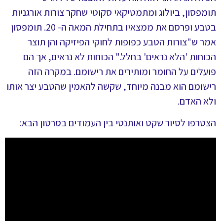
תומפסון, ביולוג ומתמטיקאי סקוטי שחקר צורות אורגניות
בטבע ופרסם את ממצאיו בתחילת המאה ה- 20. תומפסון
אמר ש"צורות הטבע כפופות לחוקי הפיזיקה והן תוצר
הכוחות 'הלא נראים' בחלל." הכוחות לא נראים, אך הם
פועלים על החומר ומותירים את רישומם. במקרה הזה
רישומם הוא מבנה מיוחד, שקשה להאמין שהטבע יצר אותו
ולא האדם.
הצטרפו לסיור שקט ואותנטי בין העמודים בסרטון הבא: