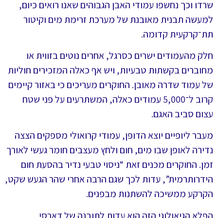
שרדו וכך נחשפו עמודי האבן הגבוהים שאנו רואים כיום,
למעשה תבנית מאובנת של מערכת זרימת מים וקיטור
תת־קרקעית קדומה.
חלק מהעמודים ישרים כסרגל, אחרים נוטים בזווית או
מחוברים בקשתות טבעיות, ויש אף כאלה המזכירים חוליות
של עמוד שדרה מאובן. החוקרים מעריכים כי באזור קיימים
קרוב ל־5,000 עמודים כאלה, המשתרעים על פני שטח
עצום סביב האגם.
מעבר ליופיים יוצא הדופן, עמודי קרואולי מספקים הצצה
נדירה לאופן שבו מים, חום ולחץ מעצבים חומר געשי לאורך
זמן. החוקרים מכנים זאת “ניסוי טבעי נדיר בהסעת חום
הידרותרמית”, עדות לכך שגם הרבה אחרי שהר הגעש שקט,
הקרקע ממשיכה להשתנות מבפנים.
הפלא הגיאולוגי הזה הוא עדות לתובנה של דארסי