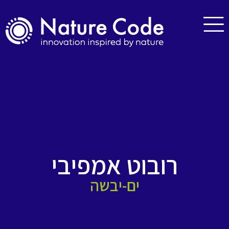
רובוט אמפיבי
ים-יבשה