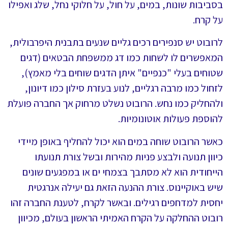
בסביבות שונות, במים, על חול, על חלוקי נחל, שלג ואפילו
על קרח.
לרובוט יש סנפירים רכים גליים שנעים בתבנית היפרבולית,
המאפשרים לו לשחות כמו דג ממשפחת הבטאים (דגים
שטוחים בעלי "כנפיים" איתן הדגים שוחים בלי מאמץ),
לזחול כמו מרבה רגליים, לנוע בעזרת סילון כמו דיונון,
ולהחליק כמו נחש. הרובוט נשלט מרחוק אך החברה פועלת
להוספת פעולות אוטונומיות.
כאשר הרובוט שוחה במים הוא יכול להחליף באופן מיידי
כיוון תנועה ולבצע פניות מהירות ובשל צורת תנועתו
הייחודית הוא לא מסתבך בצמחי ים או במפגעים שונים
שיש באוקיינוס. צורת ההנעה הזאת גם יעילה אנרגטית
יחסית למדחפים רגילים. ובאשר לקרח, לטענת החברה זהו
רובוט ההחלקה על הקרח האמיתי הראשון בעולם, מכיוון