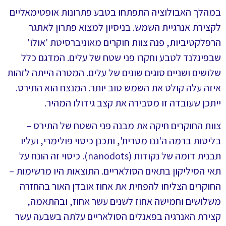
במהלך האבולוציה התפתחו בטבע פתרונות אופטימאליים
לקצירת אנרגיית השמש. בניסיון למצוא פתרון לאתגר
הרפלקטיביות, פנה צוות חוקרים מאוניברסיטת 'אולו'
שבפינלנד לטבע וחקרו פני שטח של עלים. המדגם כלל
שלושים ושניים סוגים שונים של עלים. המטרה הייתה לזהות
איזה עלה קולט את השמש טוב יותר. המנצח הוא התירס.
ייתכן שעובדה זו מסבירה את קצב גידולו המהיר.
צוות החוקרים חיקה את מבנה פני השטח של התירס –
בליטות ברמה ה'ננו מטרית', ותכנן כיסוי פולימרי, ועליו
תבנית דומה של נקודות (nanodots). כיסוי זה הונח על
תאי הסיליקון בתאים הסולאריים. התוצאות היו מרשימות –
החוקרים הצליחו להפחית את אחוז אובדן האור בהחזרה
משלושים וחמישה אחוז לשנים עשר אחוז, ובהתאמה,
קצירת האנרגיה בפאנלים הסולאריים עלתה בשבעה עשר